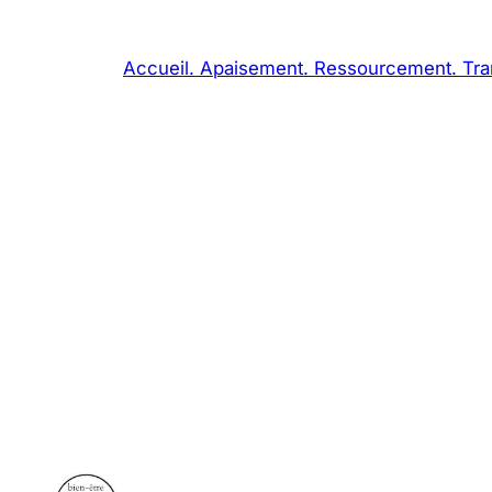
Aller
au
Accueil. Apaisement. Ressourcement. Tran
contenu